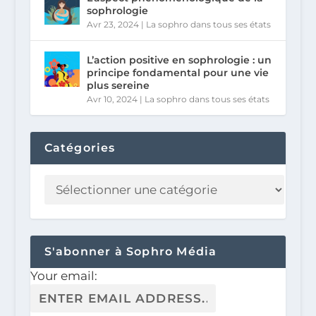
sophrologie
Avr 23, 2024
|
La sophro dans tous ses états
L’action positive en sophrologie : un
principe fondamental pour une vie
plus sereine
Avr 10, 2024
|
La sophro dans tous ses états
Catégories
S'abonner à Sophro Média
Your email: