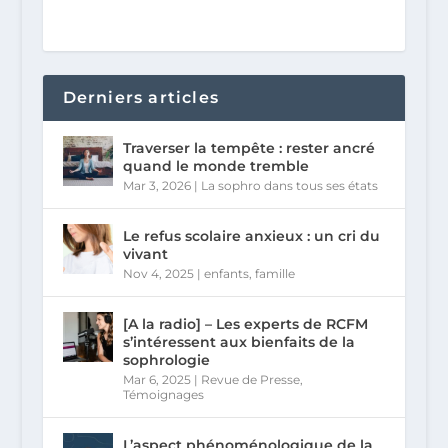
Derniers articles
Traverser la tempête : rester ancré
quand le monde tremble
Mar 3, 2026
|
La sophro dans tous ses états
Le refus scolaire anxieux : un cri du
vivant
Nov 4, 2025
|
enfants
,
famille
[A la radio] – Les experts de RCFM
s’intéressent aux bienfaits de la
sophrologie
Mar 6, 2025
|
Revue de Presse
,
Témoignages
L’aspect phénoménologique de la