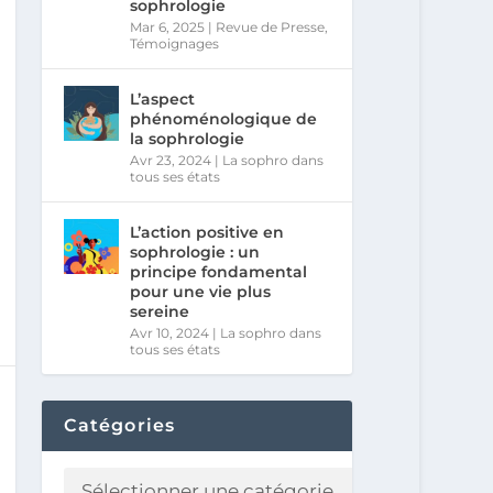
sophrologie
Mar 6, 2025
|
Revue de Presse
,
Témoignages
L’aspect
phénoménologique de
la sophrologie
Avr 23, 2024
|
La sophro dans
tous ses états
L’action positive en
sophrologie : un
principe fondamental
pour une vie plus
sereine
Avr 10, 2024
|
La sophro dans
tous ses états
Catégories