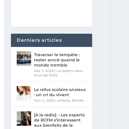
Derniers articles
Traverser la tempête :
rester ancré quand le
monde tremble
Mar 3, 2026
|
La sophro dans
tous ses états
Le refus scolaire anxieux
: un cri du vivant
Nov 4, 2025
|
enfants
,
famille
[A la radio] – Les experts
de RCFM s’intéressent
aux bienfaits de la