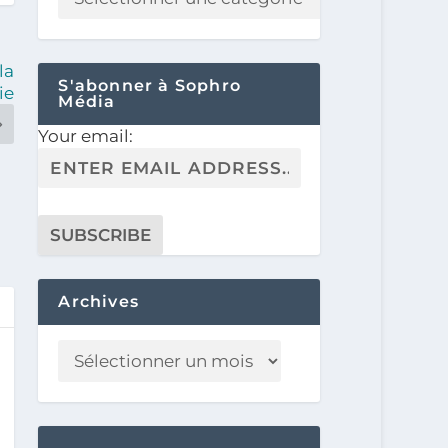
la
S'abonner à Sophro
ie
Média
Your email:
Archives