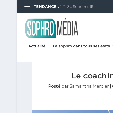
1, 2, 3… Sourions ‼!
TENDANCE :
Actualité
La sophro dans tous ses états
Le coachin
Posté par
Samantha Mercier
|