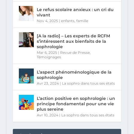
Le refus scolaire anxieux : un cri du
vivant
Nov 4, 2025
|
enfants
,
famille
[A la radio] – Les experts de RCFM
s’intéressent aux bienfaits de la
sophrologie
Mar 6, 2025
|
Revue de Presse
,
Témoignages
L’aspect phénoménologique de la
sophrologie
Avr 23, 2024
|
La sophro dans tous ses états
L’action positive en sophrologie : un
principe fondamental pour une vie
plus sereine
Avr 10, 2024
|
La sophro dans tous ses états