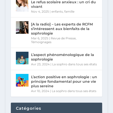
Le refus scolaire anxieux : un cri du
vivant
Nov 4, 2025
|
enfants
,
famille
[A la radio] – Les experts de RCFM
s’intéressent aux bienfaits de la
sophrologie
Mar 6, 2025
|
Revue de Presse
,
Témoignages
L’aspect phénoménologique de la
sophrologie
Avr 23, 2024
|
La sophro dans tous ses états
L’action positive en sophrologie : un
principe fondamental pour une vie
plus sereine
Avr 10, 2024
|
La sophro dans tous ses états
Catégories