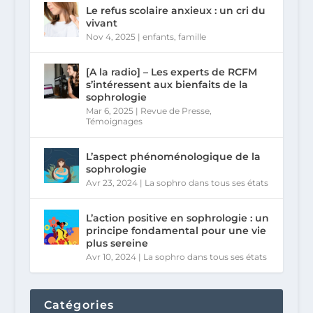
Le refus scolaire anxieux : un cri du
vivant
Nov 4, 2025
|
enfants
,
famille
[A la radio] – Les experts de RCFM
s’intéressent aux bienfaits de la
sophrologie
Mar 6, 2025
|
Revue de Presse
,
Témoignages
L’aspect phénoménologique de la
sophrologie
Avr 23, 2024
|
La sophro dans tous ses états
L’action positive en sophrologie : un
principe fondamental pour une vie
plus sereine
Avr 10, 2024
|
La sophro dans tous ses états
Catégories