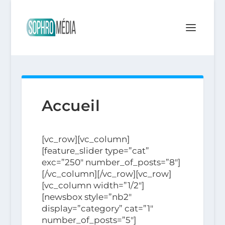
Accueil
[vc_row][vc_column]
[feature_slider type=”cat”
exc=”250″ number_of_posts=”8″]
[/vc_column][/vc_row][vc_row]
[vc_column width=”1/2″]
[newsbox style=”nb2″
display=”category” cat=”1″
number_of_posts=”5″]