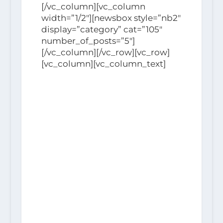
[/vc_column][vc_column
width=”1/2″][newsbox style=”nb2″
display=”category” cat=”105″
number_of_posts=”5″]
[/vc_column][/vc_row][vc_row]
[vc_column][vc_column_text]